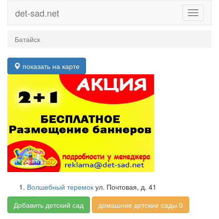
det-sad.net
Toggle
navigati
Батайск
показать на карте
Волшебный теремок
ул. Почтовая, д. 41
Добавить детский сад
домашние детские сады 0