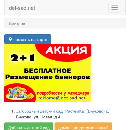
det-sad.net
Toggle
navigati
Дмитров
показать на карте
Загородный детский сад "РастёмКа" (Внуково)
с.
Внуково, ул. Новая, д.4
Добавить детский сад
домашние детские сады 0