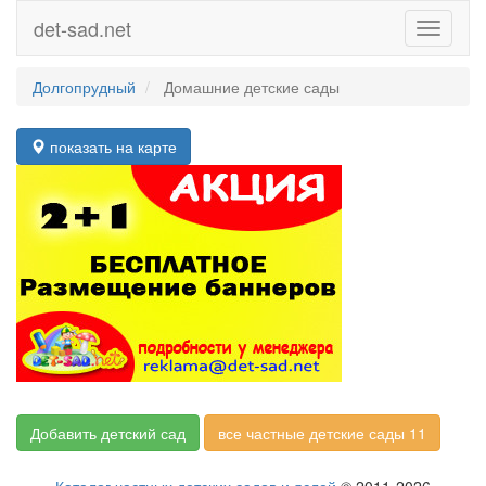
det-sad.net
Toggle
navigati
Долгопрудный
Домашние детские сады
показать на карте
Добавить детский сад
все частные детские сады 11