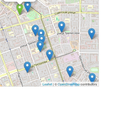
Leaflet
| ©
OpenStreetMap
contributors