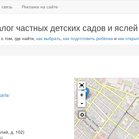
 связь
Реклама на сайте
алог частных детских садов и яслей
 о том, где найти,
как выбрать
,
как подготовить ребёнка
и
как открыт
+
karla/
-
тий, д. 102)
Б)