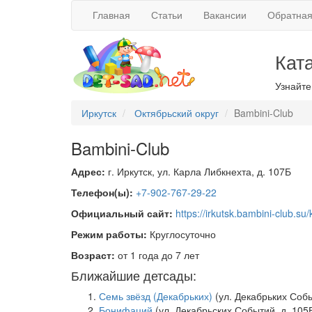
Главная
Статьи
Вакансии
Обратная
Кат
Узнайте
Иркутск
Октябрьский округ
Bambini-Club
Bambini-Club
Адрес:
г. Иркутск, ул. Карла Либкнехта, д. 107Б
Телефон(ы):
+7-902-767-29-22
Официальный сайт:
https://irkutsk.bambini-club.su/
Режим работы:
Круглосуточно
Возраст:
от 1 года до 7 лет
Ближайшие детсады:
Семь звёзд (Декабрьких)
(ул. Декабрьких Собы
Бонифаций
(ул. Декабрьских Событий, д. 105