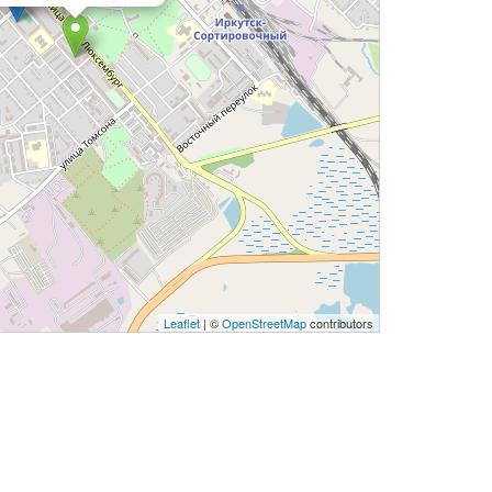
Leaflet
| ©
OpenStreetMap
contributors