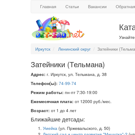
Главная
Статьи
Вакансии
Обратная
Кат
Узнайте
Иркутск
Ленинский округ
Затейники (Тельма
Затейники (Тельмана)
Адрес:
г. Иркутск, ул. Тельмана, д. 38
Телефон(ы):
74-99-74
Режим работы:
пн-пт 7:30-19:00
Ежемесячная плата:
от 12000 руб./мес.
Возраст:
от 1 до 4 лет
Ближайшие детсады:
Умейка
(ул. Пржевальского, д. 50)
Детский сад и центр развития "Мишутка"-2
(ул