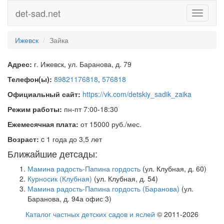
det-sad.net
Toggle
navigati
Ижевск
Зайка
Адрес:
г. Ижевск, ул. Баранова, д. 79
Телефон(ы):
89821176818
,
576818
Официальный сайт:
https://vk.com/detskiy_sadik_zaika
Режим работы:
пн-пт 7:00-18:30
Ежемесячная плата:
от 15000 руб./мес.
Возраст:
c 1 года до 3,5 лет
Ближайшие детсады:
Мамина радость-Папина гордость
(ул. Клубная, д. 60)
Курносик (Клубная)
(ул. Клубная, д. 54)
Мамина радость-Папина гордость (Баранова)
(ул.
Баранова, д. 94а офис 3)
Каталог частных детских садов и яслей
© 2011-2026