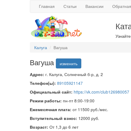
Главная
Статьи
Вакансии
Обратная
Кат
Узнайте
Калуга
Вагуша
Вагуша
изменить
Адрес:
г. Калуга, Солнечный б-р, д. 2
Телефон(ы):
89105921147
Официальный сайт:
https://vk.com/club126980057
Режим работы:
пн-пт 8:00-19:00
Ежемесячная плата:
от 11500 руб./мес.
Вступительный взнос:
12000 руб.
Возраст:
От 1,3 до 6 лет