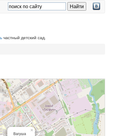
ь
частный детский сад.
×
Вагуша