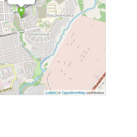
Leaflet
| ©
OpenStreetMap
contributors