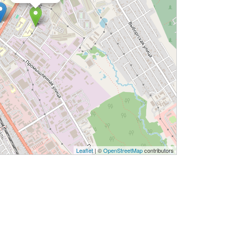
Leaflet
| ©
OpenStreetMap
contributors