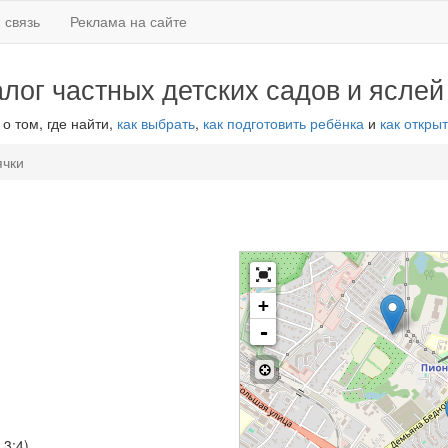
 связь
Реклама на сайте
алог частных детских садов и яслей
 о том, где найти,
как выбрать
,
как подготовить ребёнка
и
как открыт
ячки
+
-
.3;4)