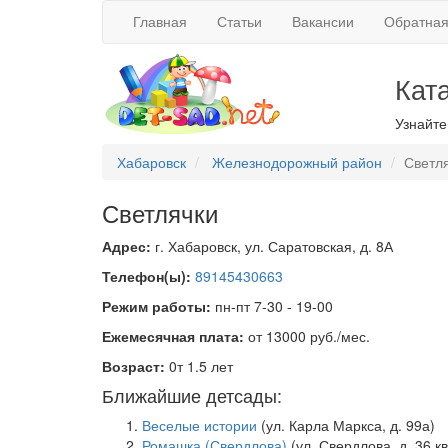
Главная
Статьи
Вакансии
Обратная
Кат
Узнайте
Хабаровск
Железнодорожный район
Светл
Светлячки
Адрес:
г. Хабаровск, ул. Саратовская, д. 8А
Телефон(ы):
89145430663
Режим работы:
пн-пт 7-30 - 19-00
Ежемесячная плата:
от 13000 руб./мес.
Возраст:
0т 1.5 лет
Ближайшие детсады:
Веселые истории
(ул. Карла Маркса, д. 99а)
Ромашка (Свердлова)
(ул. Свердлова, д. 36 кв