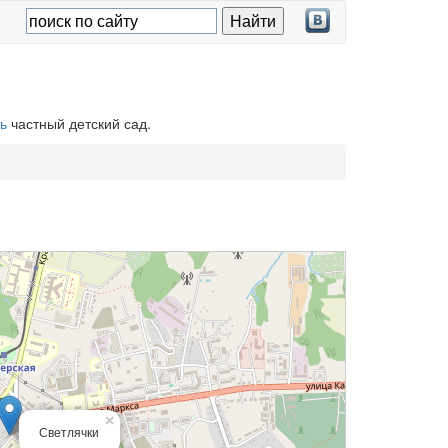
ь
частный детский сад.
×
Светлячки