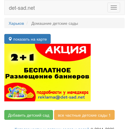
det-sad.net
Toggle
navigati
Харьков
Домашние детские сады
показать на карте
Добавить детский сад
все частные детские сады 1