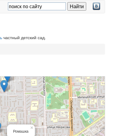
ь
частный детский сад.
×
Ромашка