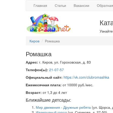
Главная
Статьи
Вакансии
Обратная
Кат
Узнайте
Киров
Ромашка
Ромашка
Адрес:
г. Киров, ул. Гороховская, д. 83
Телефон(ы):
21-07-57
Официальный сайт:
https://vk.com/clubromashka
Ежемесячная плата:
от 10000 руб./мес.
Возраст:
от 1,3 до 4 лет
Ближайшие детсады:
Мир движения - Дружные ребята
(ул. Щорса, д
Изумрудный город
(ул. Сурикова, д. 27-50)