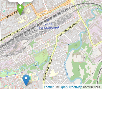
Leaflet
| ©
OpenStreetMap
contributors