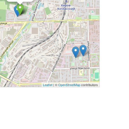
Leaflet
| ©
OpenStreetMap
contributors