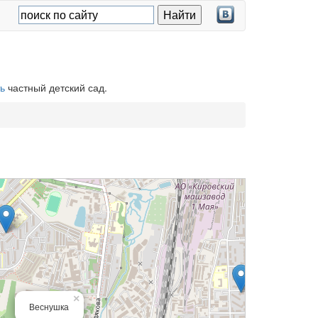
ь
частный детский сад.
×
Веснушка