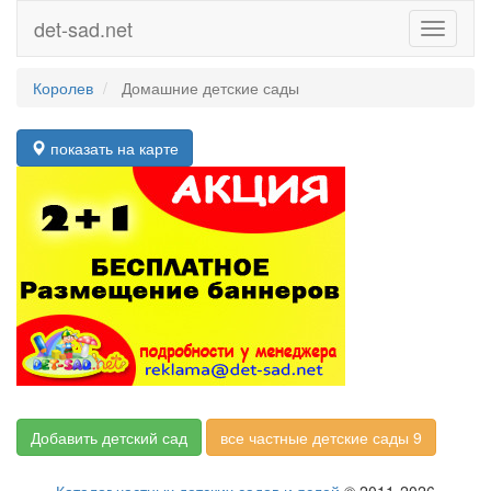
det-sad.net
Toggle
navigati
Королев
Домашние детские сады
показать на карте
Добавить детский сад
все частные детские сады 9