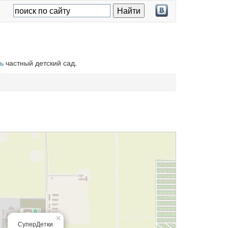
ь
частный детский сад.
×
СуперДетки