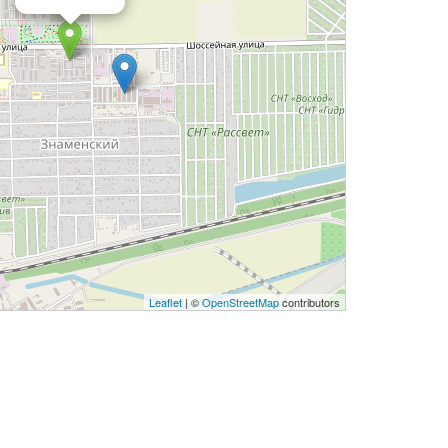
Leaflet
| ©
OpenStreetMap
contributors