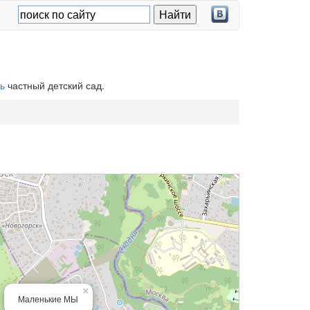
ь
частный детский сад.
×
Маленькие МЫ