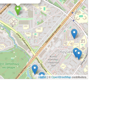
Leaflet
| ©
OpenStreetMap
contributors