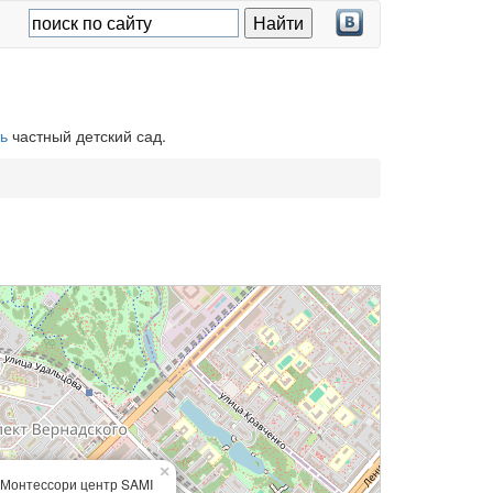
ь
частный детский сад.
×
Монтессори центр SAMI