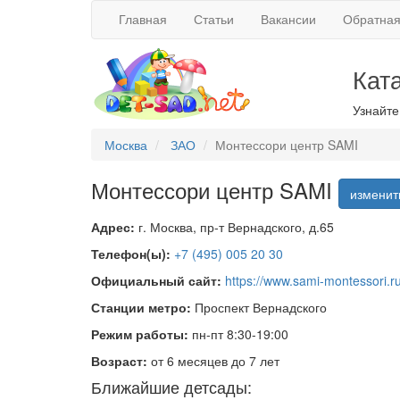
Главная
Статьи
Вакансии
Обратная
Кат
Узнайте
Москва
ЗАО
Монтессори центр SAMI
Монтессори центр SAMI
изменит
Адрес:
г. Москва, пр-т Вернадского, д.65
Телефон(ы):
+7 (495) 005 20 30
Официальный сайт:
https://www.sami-montessori.ru
Станции метро:
Проспект Вернадского
Режим работы:
пн-пт 8:30-19:00
Возраст:
от 6 месяцев до 7 лет
Ближайшие детсады: