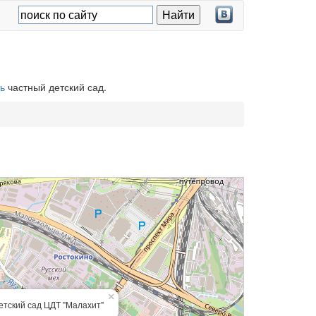
ь
частный детский сад.
×
етский сад ЦДТ "Малахит"