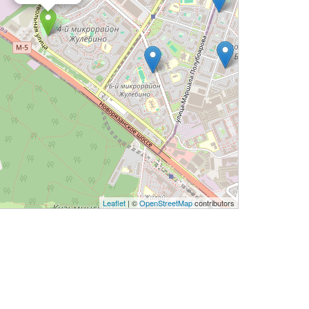
Leaflet
| ©
OpenStreetMap
contributors