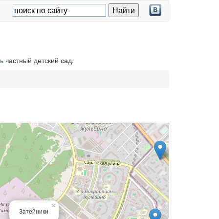
ь
частный детский сад.
×
Затейники