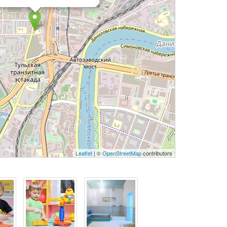
Leaflet
| ©
OpenStreetMap
contributors