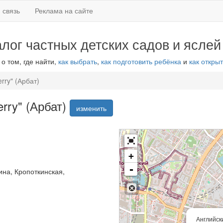
 связь
Реклама на сайте
алог частных детских садов и яслей
 о том, где найти,
как выбрать
,
как подготовить ребёнка
и
как открыт
rry" (Арбат)
erry" (Арбат)
изменить
+
-
на, Кропоткинская,
Английски