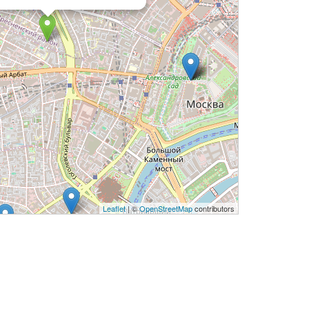
Leaflet
| ©
OpenStreetMap
contributors