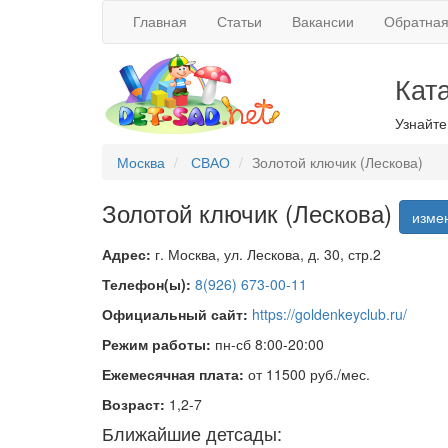
Главная
Статьи
Вакансии
Обратная
Кат
Узнайте
Москва
СВАО
Золотой ключик (Лескова)
Золотой ключик (Лескова)
изме
Адрес:
г. Москва, ул. Лескова, д. 30, стр.2
Телефон(ы):
8(926) 673-00-11
Официальный сайт:
https://goldenkeyclub.ru/
Режим работы:
пн-сб 8:00-20:00
Ежемесячная плата:
от 11500 руб./мес.
Возраст:
1,2-7
Ближайшие детсады: