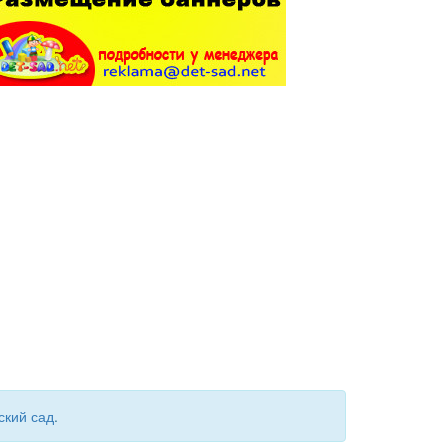
ский сад
.