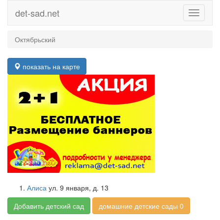
det-sad.net
Toggle
navigati
Октябрьский
показать на карте
Алиса
ул. 9 января, д. 13
Добавить детский сад
домашние детские сады 0