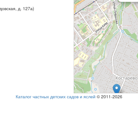
довская, д. 127а)
Каталог частных детских садов и яслей
© 2011-2026