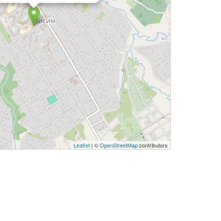
Leaflet
| ©
OpenStreetMap
contributors