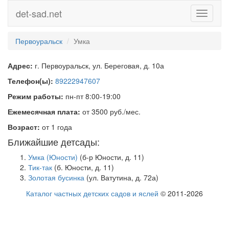
det-sad.net
Toggle
navigati
Первоуральск
Умка
Адрес:
г. Первоуральск, ул. Береговая, д. 10а
Телефон(ы):
89222947607
Режим работы:
пн-пт 8:00-19:00
Ежемесячная плата:
от 3500 руб./мес.
Возраст:
от 1 года
Ближайшие детсады:
Умка (Юности)
(б-р Юности, д. 11)
Тик-так
(б. Юности, д. 11)
Золотая бусинка
(ул. Ватутина, д. 72а)
Каталог частных детских садов и яслей
© 2011-2026