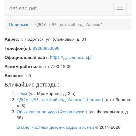
det-sad.net
Toggle
navigati
Подольск
ЧДОУ ЦРР - детский сад "Аленка"
Адрес:
г. Подольск, ул. Ульяновых, д. 31
Телефон(ы):
89268853698
Официальный сайт:
https://дс-аленка.рф/
Режим работы:
пн-пт 7:00-19:00
Возраст:
1,5
Ближайшие детсады:
Тёма
(ул. Мраморная, д. 2 а)
ЧДОУ ЦРР - детский сад "Аленка" (Ленина)
(пр-т Ленина,
д. 8)
Обыкновенное чудо (Февральская)
(ул. Февральская, д.
65)
Каталог частных детских садов и яслей
© 2011-2026