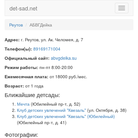
det-sad.net
Toggle
navigati
Реутов
АБВГДейка
Адрес:
г. Реутов, ул. Ак. Челомея, д. 7
Телефон(ы):
89169171004
Официальный сайт:
abvgdeika.su
Режим работы:
пн-пт 8:00-20:00
Ежемесячная плата:
от 18000 руб./мес.
Возраст:
от 1 года
Ближайшие детсады:
Мечта
(Юбилейный пр-т, д. 52)
Клуб детских увлечений "Квезаль"
(ул. Октября, д. 38)
Клуб детcких увлечений "Квезаль" (Юбилейный)
(Юбилейный пр-т, д. 41)
Фотографии: