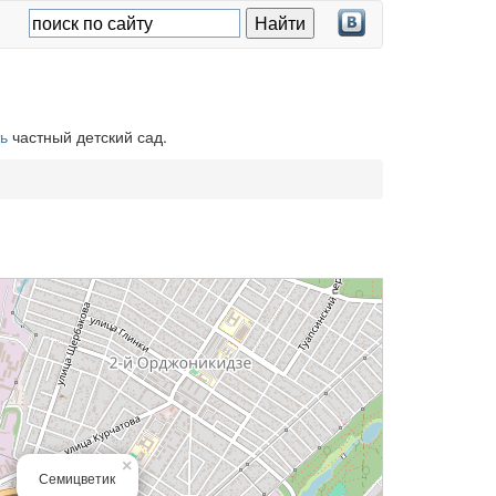
ь
частный детский сад.
×
Семицветик