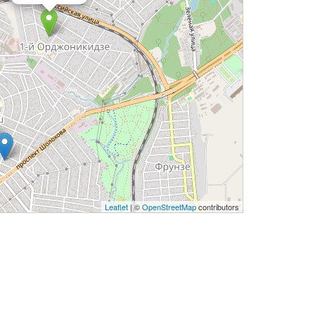
Leaflet
| ©
OpenStreetMap
contributors