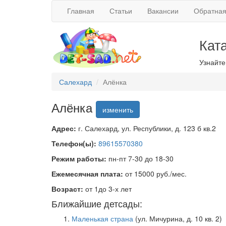
Главная
Статьи
Вакансии
Обратная
Кат
Узнайте
Салехард
Алёнка
Алёнка
изменить
Адрес:
г. Салехард, ул. Республики, д. 123 б кв.2
Телефон(ы):
89615570380
Режим работы:
пн-пт 7-30 до 18-30
Ежемесячная плата:
от 15000 руб./мес.
Возраст:
от 1до 3-х лет
Ближайшие детсады:
Маленькая страна
(ул. Мичурина, д. 10 кв. 2)