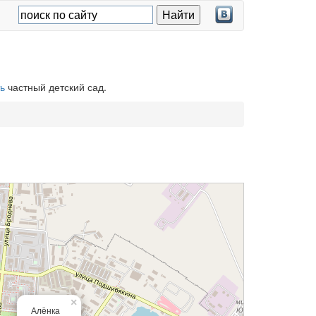
ь
частный детский сад.
×
Алёнка