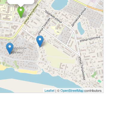
Leaflet
| ©
OpenStreetMap
contributors