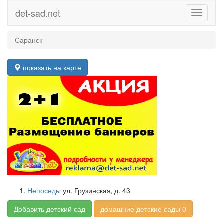
det-sad.net
Toggle
navigati
Саранск
показать на карте
Непоседы
ул. Грузинская, д. 43
Добавить детский сад
домашние детские сады 0