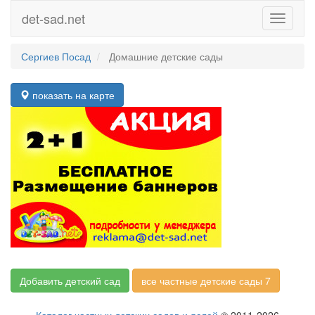
det-sad.net
Toggle
navigati
Сергиев Посад
Домашние детские сады
показать на карте
Добавить детский сад
все частные детские сады 7