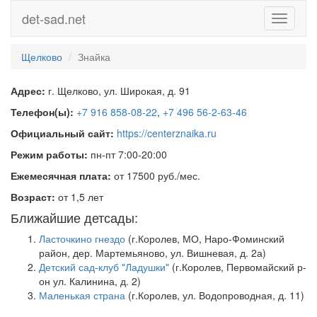
det-sad.net
Toggle
navigati
Щелково
Знайка
Адрес:
г. Щелково, ул. Широкая, д. 91
Телефон(ы):
+7 916 858-08-22
,
+7 496 56-2-63-46
Официальный сайт:
https://centerznaika.ru
Режим работы:
пн-пт 7:00-20:00
Ежемесячная плата:
от 17500 руб./мес.
Возраст:
от 1,5 лет
Ближайшие детсады:
Ласточкино гнездо
(г.Королев, МО, Наро-Фоминский
район, дер. Мартемьяново, ул. Вишневая, д. 2а)
Детский сад-клуб "Ладушки"
(г.Королев, Первомайский р-
он ул. Калинина, д. 2)
Маленькая страна
(г.Королев, ул. Водопроводная, д. 11)