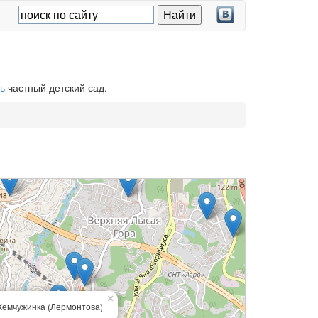
ь
частный детский сад.
×
емчужинка (Лермонтова)