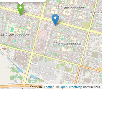
Leaflet
| ©
OpenStreetMap
contributors