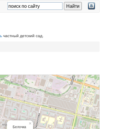
ь
частный детский сад.
×
Белочка