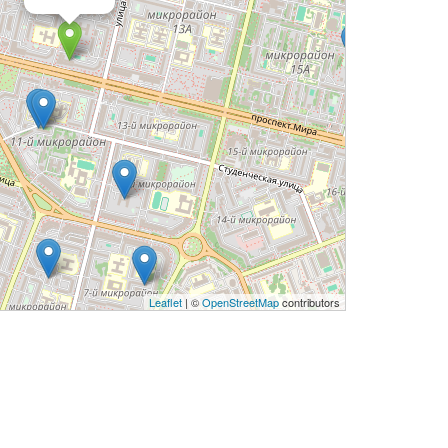
Leaflet
| ©
OpenStreetMap
contributors