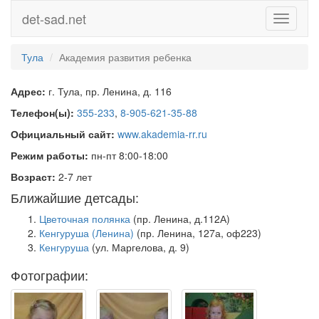
det-sad.net
Toggle
navigati
Тула
Академия развития ребенка
Адрес:
г. Тула, пр. Ленина, д. 116
Телефон(ы):
355-233
,
8-905-621-35-88
Официальный сайт:
www.akademia-rr.ru
Режим работы:
пн-пт 8:00-18:00
Возраст:
2-7 лет
Ближайшие детсады:
Цветочная полянка
(пр. Ленина, д.112А)
Кенгуруша (Ленина)
(пр. Ленина, 127а, оф223)
Кенгуруша
(ул. Маргелова, д. 9)
Фотографии: