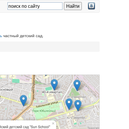
ь
частный детский сад.
×
ский детский сад "Sun School"