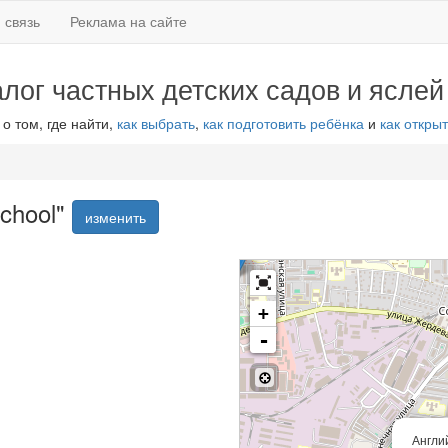
 связь
Реклама на сайте
алог частных детских садов и яслей
 о том, где найти,
как выбрать
,
как подготовить ребёнка
и
как открыт
School"
изменить
+
-
Англий