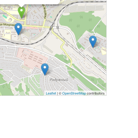
Leaflet
| ©
OpenStreetMap
contributors