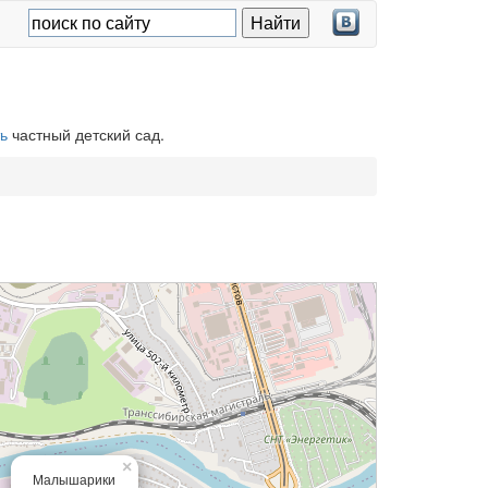
ь
частный детский сад.
×
Малышарики