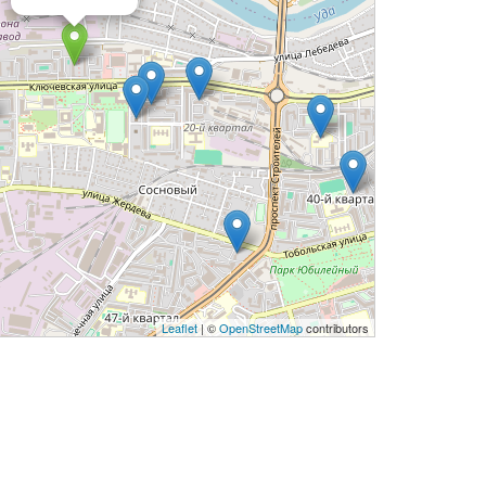
Leaflet
| ©
OpenStreetMap
contributors