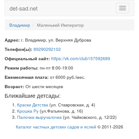
det-sad.net
Toggle
navigati
Владимир
Маленький Император
Адрес:
г. Владимир, ул. Верхняя Дуброва
Телефон(ы):
89290292102
Официальный сайт:
https://vk.com/club157592689
Режим работы:
пн-пт 8:00-19:00
Ежемесячная плата:
от 6000 руб./мес.
Возраст:
От шести месяцев
Ближайшие детсады:
Краски Детства
(ул. Ставровская, д. 4)
Крошка Ру
(ул.Фатьянова, д. 16)
Палочка-выручалочка
(ул. Чайковского, д. 12/22)
Каталог частных детских садов и яслей
© 2011-2026