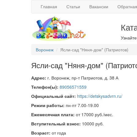
Главная
Статьи
Вакансии
Обратная
Кат
Узнайте
Воронеж
Ясли-сад "Няня-дом" (Патриотов)
Ясли-сад "Няня-дом" (Патриот
Адрес:
г. Воронеж, пр-т Патриотов, д. 38 А
Телефон(ы):
89056571559
Официальный сайт:
https://detskysadvrn.ru/
Режим работы:
пн-пт 7.00-19.00
Ежемесячная плата:
от 17000 руб./мес.
Вступительный взнос:
10000 руб.
Возраст:
от года