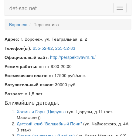
det-sad.net
Toggle
navigati
Воронеж
Перспектива
Адрес:
г. Воронеж, ул. Театральная, д. 2
Телефон(ы):
255-52-82
,
255-52-83
Официальный сайт:
http://perspektivavrn.ru/
Режим работы:
пн-пт 8:00-20:00
Ежемесячная плата:
от 17500 руб./мес.
Вступительный взнос:
30000 руб.
Возраст:
c 1,5 лет
Ближайшие детсады:
Холмы и Горы (Цюрупы)
(ул. Цюрупы, д.11 (ост.
Манежная))
Детский клуб "Волшебный Пони"
(ул. Чайковского, д. 4А.
3 этаж)
Пчелка (центральный район)
(ул. Карла Маркса, д. 92)