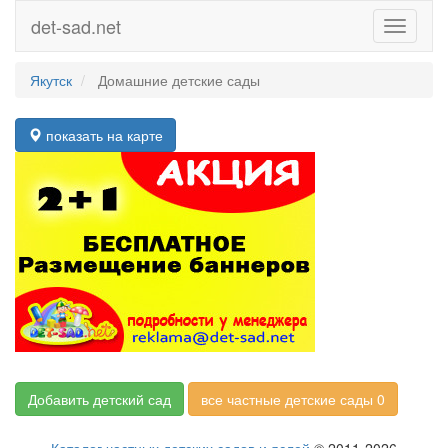
det-sad.net
Toggle
navigati
Якутск
Домашние детские сады
показать на карте
Добавить детский сад
все частные детские сады 0