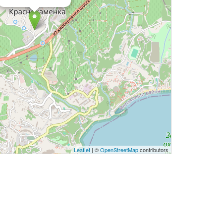
Leaflet
| ©
OpenStreetMap
contributors