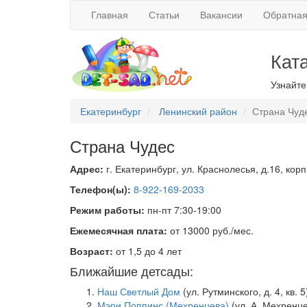
Главная
Статьи
Вакансии
Обратная
Кат
Узнайте
Екатеринбург
Ленинский район
Страна Чуд
Страна Чудес
Адрес:
г. Екатеринбург, ул. Краснолесья, д.16, корп.
Телефон(ы):
8-922-169-2033
Режим работы:
пн-пт 7:30-19:00
Ежемесячная плата:
от 13000 руб./мес.
Возраст:
от 1,5 до 4 лет
Ближайшие детсады:
Наш Светлый Дом
(ул. Рутминского, д. 4, кв. 5
Мэри Поппинс (Мехренцева)
(ул. А. Мехренце