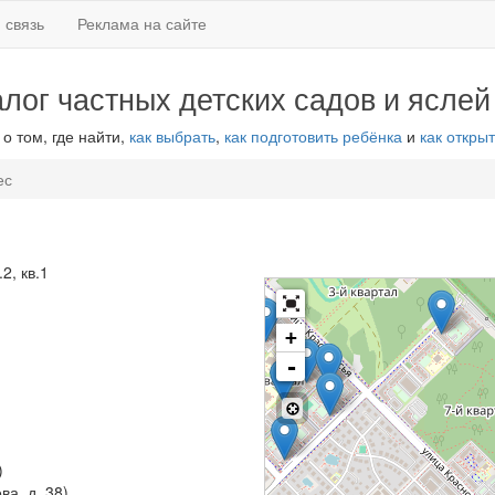
 связь
Реклама на сайте
алог частных детских садов и яслей
 о том, где найти,
как выбрать
,
как подготовить ребёнка
и
как открыт
ес
2, кв.1
+
-
)
ва, д. 38)