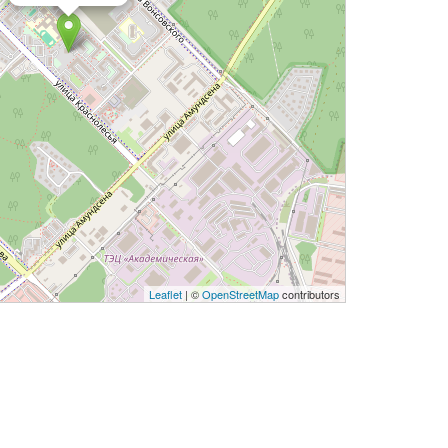
Leaflet
| ©
OpenStreetMap
contributors