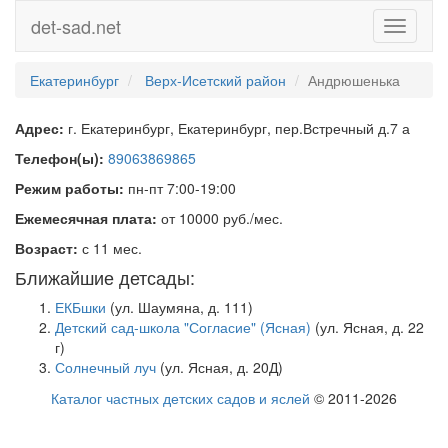
det-sad.net
Toggle
navigati
Екатеринбург
Верх-Исетский район
Андрюшенька
Адрес:
г. Екатеринбург, Екатеринбург, пер.Встречный д.7 а
Телефон(ы):
89063869865
Режим работы:
пн-пт 7:00-19:00
Ежемесячная плата:
от 10000 руб./мес.
Возраст:
с 11 мес.
Ближайшие детсады:
ЕКБшки
(ул. Шаумяна, д. 111)
Детский сад-школа "Согласие" (Ясная)
(ул. Ясная, д. 22
г)
Солнечный луч
(ул. Ясная, д. 20Д)
Каталог частных детских садов и яслей
© 2011-2026