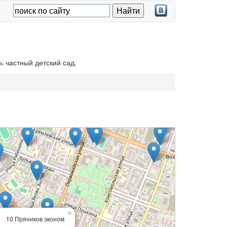
ь
частный детский сад.
×
10 Пряников эконом