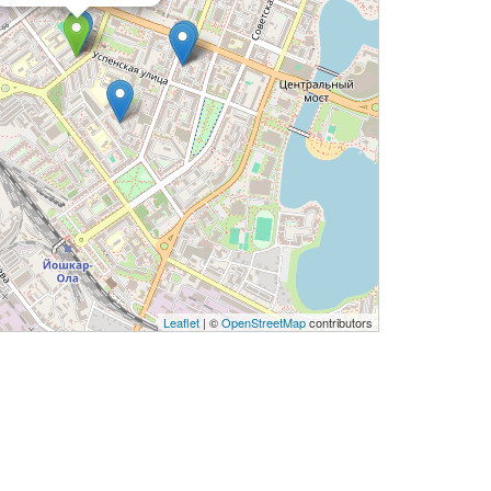
Leaflet
| ©
OpenStreetMap
contributors