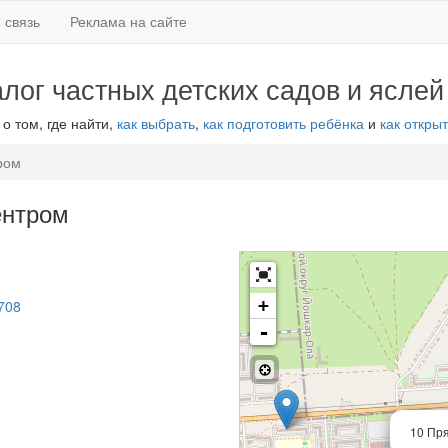
 связь
Реклама на сайте
алог частных детских садов и яслей
 о том, где найти,
как выбрать
,
как подготовить ребёнка
и
как открыт
ром
ентром
+
4708
-
10 Пр