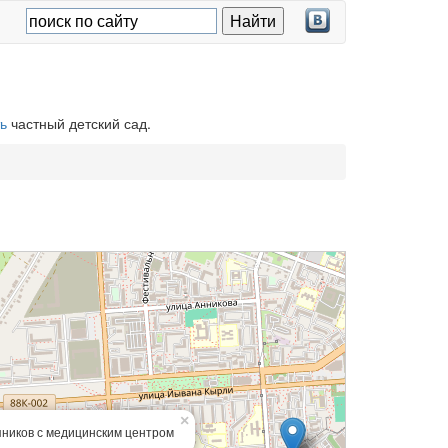
ь
частный детский сад.
×
яников с медицинским центром