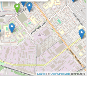
Leaflet
| ©
OpenStreetMap
contributors