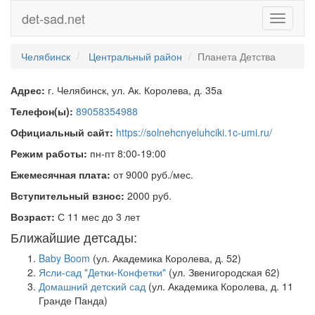
det-sad.net
Toggle
navigati
Челябинск
Центральный район
Планета Детства
Адрес:
г. Челябинск, ул. Ак. Королева, д. 35а
Телефон(ы):
89058354988
Официальный сайт:
https://solnehcnyeluhciki.1c-umi.ru/
Режим работы:
пн-пт 8:00-19:00
Ежемесячная плата:
от 9000 руб./мес.
Вступительный взнос:
2000 руб.
Возраст:
С 11 мес до 3 лет
Ближайшие детсады:
Baby Boom
(ул. Академика Королева, д. 52)
Ясли-сад "Детки-Конфетки"
(ул. Звенигородская 62)
Домашний детский сад
(ул. Академика Королева, д. 11
Гранде Панда)