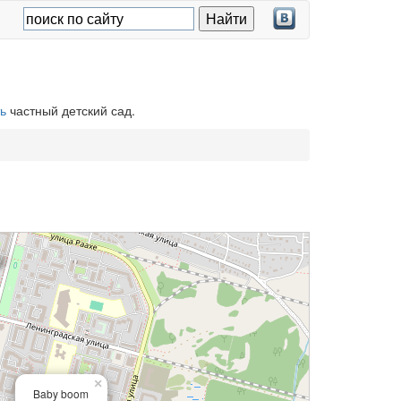
ь
частный детский сад.
×
Baby boom