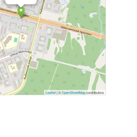
Leaflet
| ©
OpenStreetMap
contributors