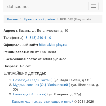
det-sad.net
Toggle
navigati
Казань
Приволжский район
KidsPlay (Кидсплэй)
Адрес:
г. Казань, ул. Ботаническая, д. 10
Телефон(ы):
8 (843) 240-41-01
Официальный сайт:
https://kids-play.ru/
Режим работы:
пн-пт 7:00-19:00
Ежемесячная плата:
от 13500 руб./мес.
Возраст:
1-5 лет
Ближайшие детсады:
Созвездие (Хади Такташ)
(ул. Хади Такташ, д.119)
Мудрый совенок (ОЦ "Лобачевский")
(ул. Шаляпина, д.
30)
Непоседа (Роторная)
(ул. Роторная, д. 27д)
Каталог частных детских садов и яслей
© 2011-2026