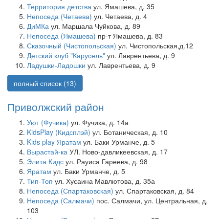
Территория детства
ул. Ямашева, д. 35
Непоседа (Четаева)
ул. Четаева, д. 4
ДиМКа
ул. Маршала Чуйкова, д. 89
Непоседа (Ямашева)
пр-т Ямашева, д. 83
Сказочный (Чистопольская)
ул. Чистопольская,д.12
Детский клуб "Карусель"
ул. Лаврентьева, д. 9
Ладушки-Ладошки
ул. Лаврентьева, д. 9
полный список (13)
Приволжский район
Уют (Фучика)
ул. Фучика, д. 14а
KidsPlay (Кидсплэй)
ул. Ботаническая, д. 10
Kids play Яратам
ул. Баки Урманче, д. 5
Вырастай-ка
УЛ. Ново-давликеевская, д. 17
Элита Кидс
ул. Рауиса Гареева, д. 98
Яратам
ул. Баки Урманче, д. 5
Тип-Топ
ул. Хусаина Мавлютова, д. 35а
Непоседа (Спартаковская)
ул. Спартаковская, д. 84
Непоседа (Салмачи)
пос. Салмачи, ул. Центральная, д.
103